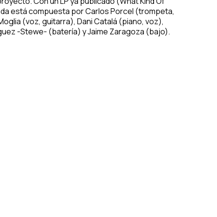
proyecto. Con un LP ya publicado (What Kind Of
anda está compuesta por Carlos Porcel (trompeta,
Moglia (voz, guitarra), Dani Catalá (piano, voz),
guez -Stewe- (batería) y Jaime Zaragoza (bajo).