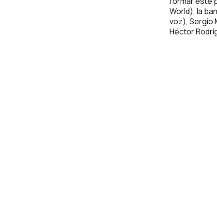
formar este 
World), la b
voz), Sergio 
Héctor Rodrí