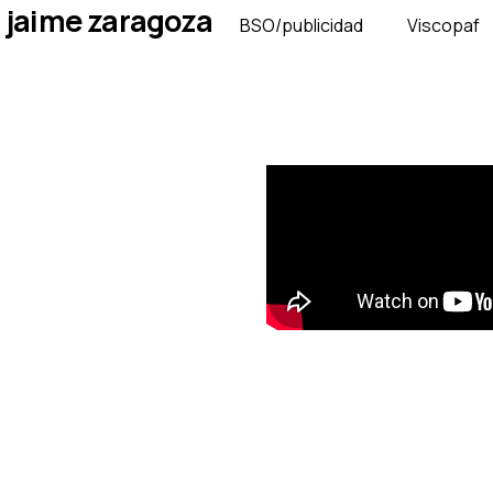
Ir
jaime zaragoza
BSO/publicidad
Viscopaf
al
contenido