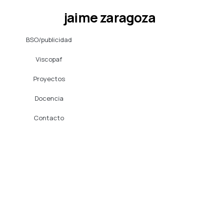
Ir
jaime zaragoza
al
contenido
BSO/publicidad
Viscopaf
Proyectos
Docencia
Contacto