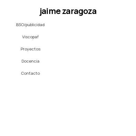
Ir
jaime zaragoza
al
contenido
BSO/publicidad
Viscopaf
Proyectos
Docencia
Contacto