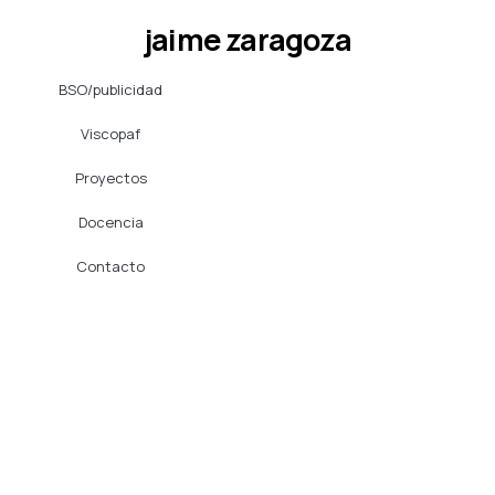
Ir
jaime zaragoza
al
contenido
BSO/publicidad
Viscopaf
Proyectos
Docencia
Contacto